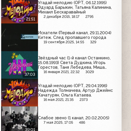
Угадай мелодию (ОРТ, 06.12.1995)
Эдуард Барыкин, Татьяна Калинина,
Михаил Бескаравайный
2 декабря 2015, 18:17
2795
21:51
Искатели (Первый канал, 29.11.2004)
Китеж. След пропавшего города
19 сентября 2025, 14:55
329
Звёздный час (1-й канал Останкино,
15.08.1993) Света Дудкина, Игорь
Горестов, Таня Лебедева, Миша
Конторович, Лёша Серков, Рома
16 января 2021, 22:32
3029
37:03
Кириллов
Угадай мелодию (ОРТ, 29.04.1996)
Надежда Толмачева, Артур Джеймс
Хачатурян, Ольга Катаева.
16 мая 2021, 21:35
2373
Слабое звено (1 канал, 20.02.2005)
7 мая 2025, 17:05
486
39:01