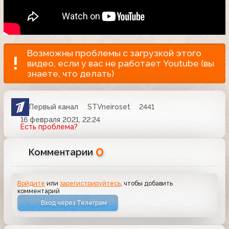
Возможны проблемы с загрузкой этого
видео, если у вас не работает Youtube (вы
знаете, что делать)
Первый канал
STVneiroset
2441
16 февраля 2021, 22:24
Есть проблема?
0
Комментарии
Войдите
или
зарегистрируйтесь
, чтобы добавить
комментарий
Вход через Телеграм