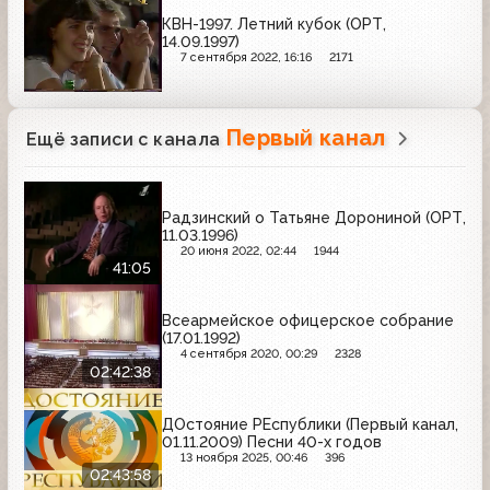
КВН-1997. Летний кубок (ОРТ,
14.09.1997)
7 сентября 2022, 16:16
2171
Первый канал
Ещё записи с канала
Радзинский о Татьяне Дорониной (ОРТ,
11.03.1996)
20 июня 2022, 02:44
1944
41:05
Всеармейское офицерское собрание
(17.01.1992)
4 сентября 2020, 00:29
2328
02:42:38
ДОстояние РЕспублики (Первый канал,
01.11.2009) Песни 40-х годов
13 ноября 2025, 00:46
396
02:43:58