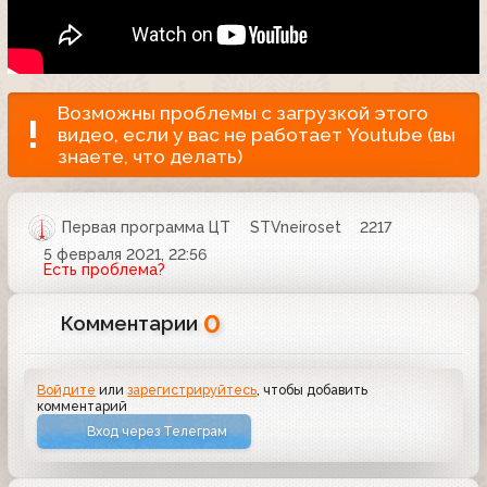
Возможны проблемы с загрузкой этого
видео, если у вас не работает Youtube (вы
знаете, что делать)
Первая программа ЦТ
STVneiroset
2217
5 февраля 2021, 22:56
Есть проблема?
0
Комментарии
Войдите
или
зарегистрируйтесь
, чтобы добавить
комментарий
Вход через Телеграм