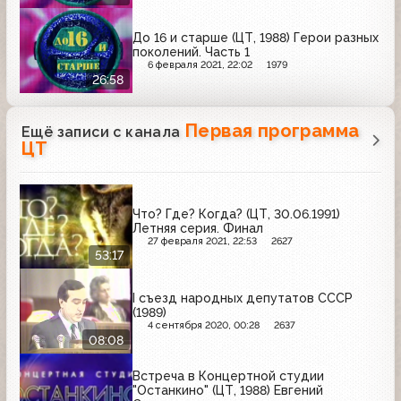
До 16 и старше (ЦТ, 1988) Герои разных
поколений. Часть 1
6 февраля 2021, 22:02
1979
26:58
Первая программа
Ещё записи с канала
ЦТ
Что? Где? Когда? (ЦТ, 30.06.1991)
Летняя серия. Финал
27 февраля 2021, 22:53
2627
53:17
I съезд народных депутатов СССР
(1989)
4 сентября 2020, 00:28
2637
08:08
Встреча в Концертной студии
"Останкино" (ЦТ, 1988) Евгений