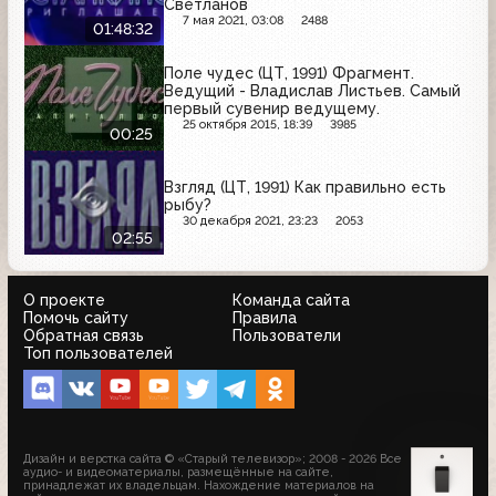
Светланов
7 мая 2021, 03:08
2488
01:48:32
Поле чудес (ЦТ, 1991) Фрагмент.
Ведущий - Владислав Листьев. Самый
первый сувенир ведущему.
25 октября 2015, 18:39
3985
00:25
Взгляд (ЦТ, 1991) Как правильно есть
рыбу?
30 декабря 2021, 23:23
2053
02:55
О проекте
Команда сайта
Помочь сайту
Правила
Обратная связь
Пользователи
Топ пользователей
Дизайн и верстка сайта © «Старый телевизор»; 2008 - 2026 Все
аудио- и видеоматериалы, размещённые на сайте,
принадлежат их владельцам. Нахождение материалов на