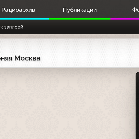
Радиоархив
Публикации
Ф
к записей
рняя Москва