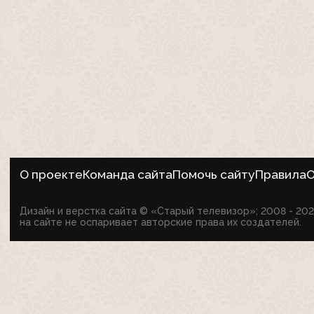
О проекте
Команда сайта
Помочь сайту
Правила
О
Дизайн и верстка сайта © «Старый телевизор»; 2008 - 2
на сайте не оспаривает авторские права их создателей.