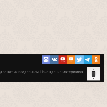
00:13
АНОНСЫ
Анонсы (ТВЦ, 21.01.2001) Стопудовый
хит; Выход рядом; Двойной портрет;
"Сущность огня"
03:31
Анонсы, реклама, заставка и переход
вещания на ТВМ (ТВЦ, 15.09.2001)
Клиника Маршака, клиника Доктора
Майорова
05:56
надлежат их владельцам. Нахождение материалов
КОНЕЦ ЭФИРА