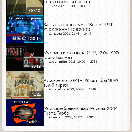
театр оперы и балета
8 мая 2023, 18:44
1882
00:10
Заставка программы
Заставка программы "Вести" (РТР,
21.02.2000-14.09.2001)
11 марта 2021, 21:46
2445
00:16
Мужчина и женщина (РТР, 12.04.1997)
Юрий Башмет
11 сентября 2015, 19:02
2758
39:12
Русское лото (РТР, 26 октября 1997).
159-й тираж
26 октября 2022, 20:06
1899
41:21
Мой серебряный шар (Россия, 2004)
Грета Гарбо
25 января 2016, 15:07
2482
44:00