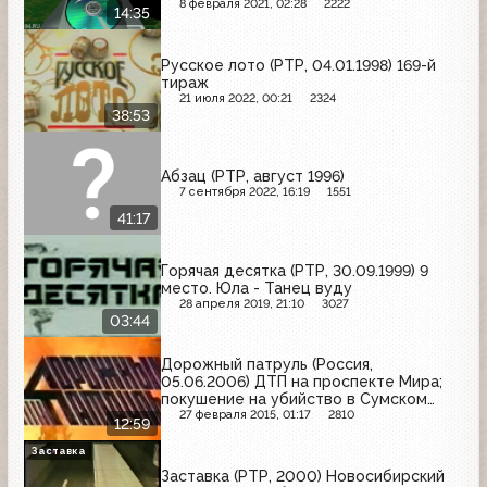
8 февраля 2021, 02:28
2222
14:35
Русское лото (РТР, 04.01.1998) 169-й
тираж
21 июля 2022, 00:21
2324
38:53
Абзац (РТР, август 1996)
7 сентября 2022, 16:19
1551
41:17
Горячая десятка (РТР, 30.09.1999) 9
место. Юла - Танец вуду
28 апреля 2019, 21:10
3027
03:44
Дорожный патруль (Россия,
05.06.2006) ДТП на проспекте Мира;
покушение на убийство в Сумском
проезде; пожар на 4-м
27 февраля 2015, 01:17
2810
12:59
Новомихалковском проезде
Заставка
Заставка (РТР, 2000) Новосибирский