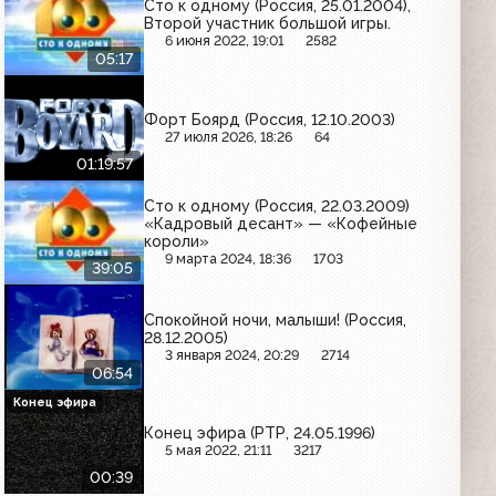
Сто к одному (Россия, 25.01.2004),
Второй участник большой игры.
6 июня 2022, 19:01
2582
05:17
Форт Боярд (Россия, 12.10.2003)
27 июля 2026, 18:26
64
01:19:57
Сто к одному (Россия, 22.03.2009)
«Кадровый десант» — «Кофейные
короли»
9 марта 2024, 18:36
1703
39:05
Спокойной ночи, малыши! (Россия,
28.12.2005)
3 января 2024, 20:29
2714
06:54
Конец эфира
Конец эфира (РТР, 24.05.1996)
5 мая 2022, 21:11
3217
00:39