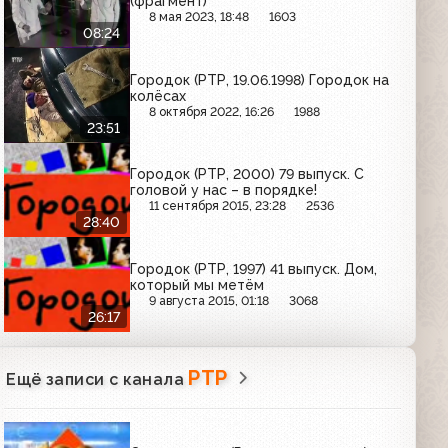
(фрагмент)
8 мая 2023, 18:48
1603
08:24
Городок (РТР, 19.06.1998) Городок на
колёсах
8 октября 2022, 16:26
1988
23:51
Городок (РТР, 2000) 79 выпуск. C
головой у нас – в порядке!
11 сентября 2015, 23:28
2536
28:40
Городок (РТР, 1997) 41 выпуск. Дом,
который мы метём
9 августа 2015, 01:18
3068
26:17
РТР
Ещё записи с канала