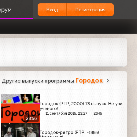
орум
Вход
Регистрация
Городок
Другие выпуски программы
Городок (РТР, 2000) 78 выпуск. Не учи
ученого!
11 сентября 2015, 23:27
2645
28:56
Городок-ретро (РТР, ~1995)