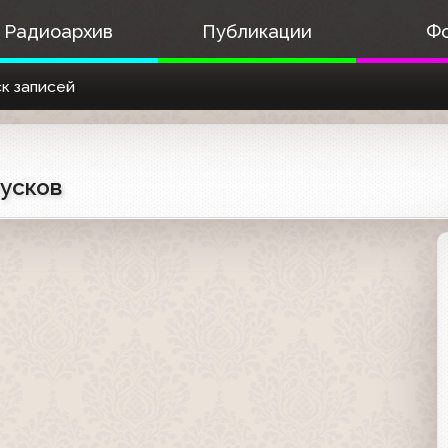
Радиоархив
Публикации
Ф
к записей
пусков