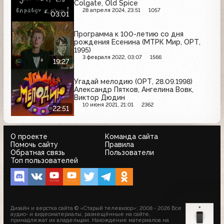
Colgate, Old Spice
28 апреля 2024, 23:51
1057
03:01
Программа к 100-летию со дня
рождения Есенина (МТРК Мир, ОРТ,
1995)
3 февраля 2022, 03:07
1566
19:27
Угадай мелодию (ОРТ, 28.09.1998)
Александр Пятков, Ангелина Вовк,
Виктор Дюдин
10 июня 2021, 21:01
2362
22:51
О проекте
Команда сайта
Помочь сайту
Правила
Обратная связь
Пользователи
Топ пользователей
Дизайн и верстка сайта © «Старый телевизор»; 2008 - 2026 Все
аудио- и видеоматериалы, размещённые на сайте,
принадлежат их владельцам. Нахождение материалов на