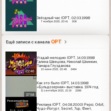
Звёздный час (ОРТ, 02.03.1998)
7 ноября 2025, 20:41
308
ОРТ
Ещё записи с канала
Угадай мелодию (ОРТ, 14.09.1998)
Галина Швецова, Николай Шкинкин,
Тамара Глуздакова
10 июня 2021, 20:48
2464
22:46
Как это было (ОРТ, 14.03.1998)
«Бульдозерная» выставка. 1974 год
11 сентября 2021, 21:19
2289
37:58
Рекламный блок
Реклама (ОРТ, 04.08.2000) Pepsi, Orbit,
Чудо-Йогурт, Secret, 7up, Финт,