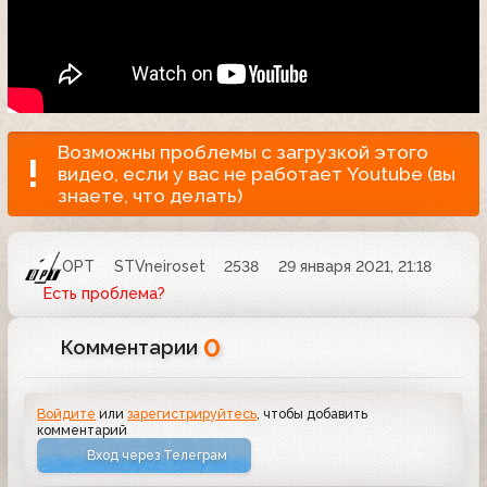
Возможны проблемы с загрузкой этого
видео, если у вас не работает Youtube (вы
знаете, что делать)
ОРТ
STVneiroset
2538
29 января 2021, 21:18
Есть проблема?
0
Комментарии
Войдите
или
зарегистрируйтесь
, чтобы добавить
комментарий
Вход через Телеграм