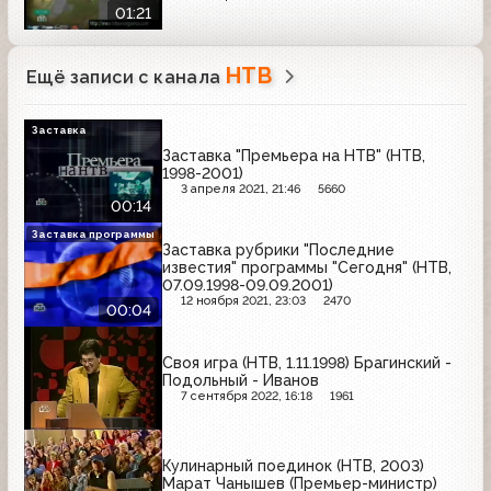
01:21
НТВ
Ещё записи с канала
Заставка
Заставка "Премьера на НТВ" (НТВ,
1998-2001)
3 апреля 2021, 21:46
5660
00:14
Заставка программы
Заставка рубрики "Последние
известия" программы "Сегодня" (НТВ,
07.09.1998-09.09.2001)
12 ноября 2021, 23:03
2470
00:04
Своя игра (НТВ, 1.11.1998) Брагинский -
Подольный - Иванов
7 сентября 2022, 16:18
1961
Кулинарный поединок (НТВ, 2003)
Марат Чанышев (Премьер-министр)