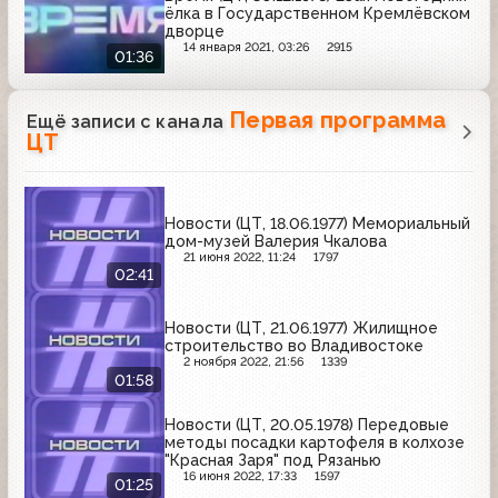
ёлка в Государственном Кремлёвском
дворце
14 января 2021, 03:26
2915
01:36
Первая программа
Ещё записи с канала
ЦТ
Новости (ЦТ, 18.06.1977) Мемориальный
дом-музей Валерия Чкалова
21 июня 2022, 11:24
1797
02:41
Новости (ЦТ, 21.06.1977) Жилищное
строительство во Владивостоке
2 ноября 2022, 21:56
1339
01:58
Новости (ЦТ, 20.05.1978) Передовые
методы посадки картофеля в колхозе
"Красная Заря" под Рязанью
16 июня 2022, 17:33
1597
01:25