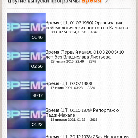
Время
Другие выпуски программы
Время (ЦТ, 01.03.1980) Организация
сейсмологических постов на Камчатке
30 января 2024, 13:56
1048
01:46
Время (Первый канал, 01.03.2005) 10
лет без Владислава Листьева
23 марта 2015, 22:49
2975
02:56
Время (ЦТ, 07.07.1988)
17 июля 2021, 03:23
2229
49:17
Время (ЦТ, 01.10.1979) Репортаж о
Тадж-Махале
13 января 2021, 01:22
2615
01:22
Время (ЦТ, 30.12.1978) 25ая Новогодняя