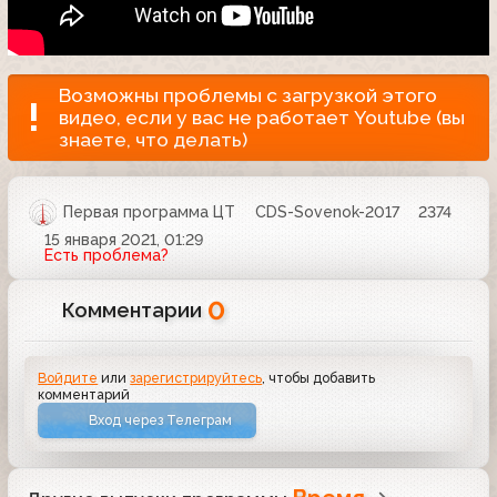
Возможны проблемы с загрузкой этого
видео, если у вас не работает Youtube (вы
знаете, что делать)
Первая программа ЦТ
CDS-Sovenok-2017
2374
15 января 2021, 01:29
Есть проблема?
0
Комментарии
Войдите
или
зарегистрируйтесь
, чтобы добавить
комментарий
Вход через Телеграм