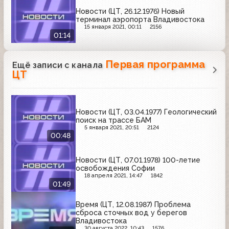
Новости (ЦТ, 26.12.1976) Новый
терминал аэропорта Владивостока
15 января 2021, 00:11
2156
01:14
Первая программа
Ещё записи с канала
ЦТ
Новости (ЦТ, 03.04.1977) Геологический
поиск на трассе БАМ
5 января 2021, 20:51
2124
00:48
Новости (ЦТ, 07.01.1978) 100-летие
освобождения Софии
18 апреля 2021, 14:47
1842
01:49
Время (ЦТ, 12.08.1987) Проблема
сброса сточных вод у берегов
Владивостока
30 августа 2022, 10:43
1576