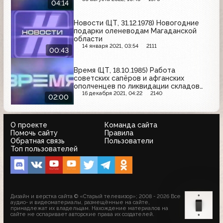
04:14
Новости (ЦТ, 31.12.1978) Новогодние
подарки оленеводам Магаданской
области
14 января 2021, 03:54
2111
00:43
Время (ЦТ, 18.10.1985) Работа
советских сапёров и афганских
ополченцев по ликвидации складов
боеприпасов
16 декабря 2021, 04:22
2140
02:00
О проекте
Команда сайта
Помочь сайту
Правила
Обратная связь
Пользователи
Топ пользователей
Дизайн и верстка сайта © «Старый телевизор»; 2008 - 2026 Все
аудио- и видеоматериалы, размещённые на сайте,
принадлежат их владельцам. Нахождение материалов на
сайте не оспаривает авторские права их создателей.