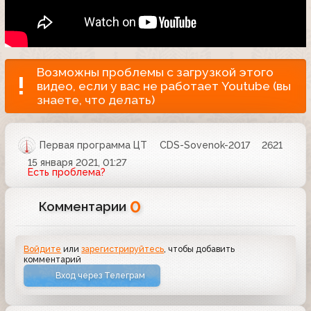
Возможны проблемы с загрузкой этого
видео, если у вас не работает Youtube (вы
знаете, что делать)
Первая программа ЦТ
CDS-Sovenok-2017
2621
15 января 2021, 01:27
Есть проблема?
0
Комментарии
Войдите
или
зарегистрируйтесь
, чтобы добавить
комментарий
Вход через Телеграм