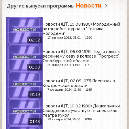
Новости
Другие выпуски программы
Новости (ЦТ, 10.08.1980) Молодежный
автопробег журнала "Техника
молодежи"
17 августа 2022, 01:01
1550
02:32
Новости (ЦТ, 05.03.1979) Подготовка к
весеннему севу в колхозе "Прогресс"
Оренбургской области
30 января 2024, 14:12
1171
01:08
Новости (ЦТ, 02.05.1977) Посевная в
Костромской области
7 февраля 2024, 13:39
1165
01:19
Новости (ЦТ, 10.02.1980) Дошкольники
Свердловска участвуют в спектакле
театра кукол
29 января 2024, 15:56
1089
01:48