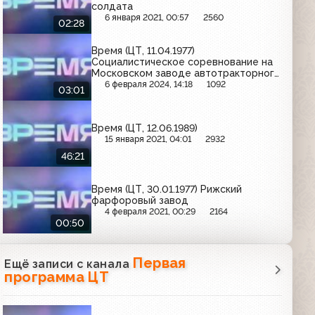
солдата
6 января 2021, 00:57
2560
02:28
Время (ЦТ, 11.04.1977)
Социалистическое соревнование на
Московском заводе автотракторного
оборудования
6 февраля 2024, 14:18
1092
03:01
Время (ЦТ, 12.06.1989)
15 января 2021, 04:01
2932
46:21
Время (ЦТ, 30.01.1977) Рижский
фарфоровый завод
4 февраля 2021, 00:29
2164
00:50
Первая
Ещё записи с канала
программа ЦТ