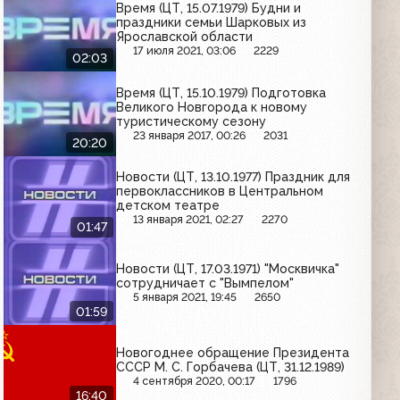
Время (ЦТ, 15.07.1979) Будни и
праздники семьи Шарковых из
Ярославской области
17 июля 2021, 03:06
2229
02:03
Время (ЦТ, 15.10.1979) Подготовка
Великого Новгорода к новому
туристическому сезону
23 января 2017, 00:26
2031
20:20
Новости (ЦТ, 13.10.1977) Праздник для
первоклассников в Центральном
детском театре
13 января 2021, 02:27
2270
01:47
Новости (ЦТ, 17.03.1971) "Москвичка"
сотрудничает с "Вымпелом"
5 января 2021, 19:45
2650
01:59
Новогоднее обращение Президента
СССР М. С. Горбачева (ЦТ, 31.12.1989)
4 сентября 2020, 00:17
1796
16:40