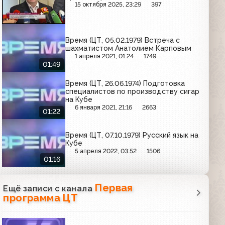
15 октября 2025, 23:29
397
Время (ЦТ, 05.02.1979) Встреча с
шахматистом Анатолием Карповым
1 апреля 2021, 01:24
1749
01:49
Время (ЦТ, 26.06.1974) Подготовка
специалистов по производству сигар
на Кубе
6 января 2021, 21:16
2663
01:22
Время (ЦТ, 07.10.1979) Русский язык на
Кубе
5 апреля 2022, 03:52
1506
01:16
Первая
Ещё записи с канала
программа ЦТ