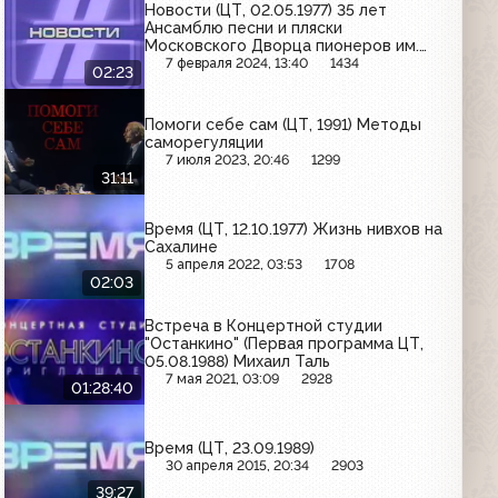
Новости (ЦТ, 02.05.1977) 35 лет
Ансамблю песни и пляски
Московского Дворца пионеров им.
В.С.Локтева
7 февраля 2024, 13:40
1434
02:23
Помоги себе сам (ЦТ, 1991) Методы
саморегуляции
7 июля 2023, 20:46
1299
31:11
Время (ЦТ, 12.10.1977) Жизнь нивхов на
Сахалине
5 апреля 2022, 03:53
1708
02:03
Встреча в Концертной студии
"Останкино" (Первая программа ЦТ,
05.08.1988) Михаил Таль
7 мая 2021, 03:09
2928
01:28:40
Время (ЦТ, 23.09.1989)
30 апреля 2015, 20:34
2903
39:27