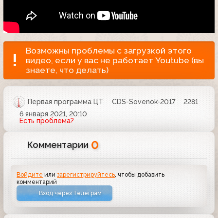
Возможны проблемы с загрузкой этого
видео, если у вас не работает Youtube (вы
знаете, что делать)
Первая программа ЦТ
CDS-Sovenok-2017
2281
6 января 2021, 20:10
Есть проблема?
0
Комментарии
Войдите
или
зарегистрируйтесь
, чтобы добавить
комментарий
Вход через Телеграм