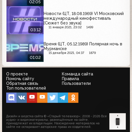
02:05
Новости (ЦТ, 18.08.1969) VI Московский
международный кинофестиваль
[Сюжет без звука]
11 января 2021, 23:02
1499
03:12
Время (ЦТ, 05.12.1989) Полярная ночь в
Мурманске
15 декабря 2021, 04:37
1879
01:02
О проекте
Команда сайта
Помочь сайту
Правила
Обратная связь
Пользователи
Топ пользователей
Дизайн и верстка сайта © «Старый телевизор»; 2008 - 2026 Все
аудио- и видеоматериалы, размещённые на сайте,
принадлежат их владельцам. Нахождение материалов на
сайте не оспаривает авторские права их создателей.