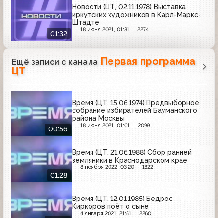
Новости (ЦТ, 02.11.1978) Выставка
иркутских художников в Карл-Маркс-
Штадте
18 июня 2021, 01:31
2274
01:32
Первая программа
Ещё записи с канала
ЦТ
Время (ЦТ, 15.06.1974) Предвыборное
собрание избирателей Бауманского
района Москвы
18 июня 2021, 01:01
2099
00:56
Время (ЦТ, 21.06.1988) Сбор ранней
земляники в Краснодарском крае
8 ноября 2022, 03:20
1822
01:28
Время (ЦТ, 12.01.1985) Бедрос
Киркоров поёт о сыне
4 января 2021, 21:51
2260