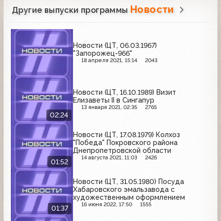
Новости
Другие выпуски программы
Новости (ЦТ, 06.03.1967)
"Запорожец-966"
18 апреля 2021, 15:14
2043
Новости (ЦТ, 16.10.1989) Визит
Елизаветы II в Сингапур
13 января 2021, 02:35
2765
02:24
Новости (ЦТ, 17.08.1979) Колхоз
"Победа" Покровского района
Днепропетровской области
14 августа 2021, 11:03
2426
01:52
Новости (ЦТ, 31.05.1980) Посуда
Хабаровского эмальзавода с
художественным оформлением
16 июня 2022, 17:50
1555
01:37