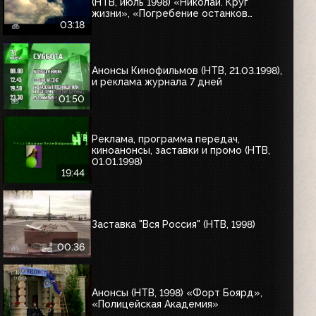
(НТВ, июль 1998) «Николай. Круг
жизни», «Погребение останков
царской семьи», «Тумстоун -
03:18
могильный камень»; «Голубая сталь»,
«Ягуар»
Анонсы Кинофильмов (НТВ, 21.03.1998),
и реклама журнала 7 дней
01:50
Реклама, программа передач,
киноанонсы, заставки и промо (НТВ,
01.01.1998)
19:44
Заставка "Вся Россия" (НТВ, 1998)
00:36
Анонсы (НТВ, 1998) «Форт Боярд»,
«Полицейская Академия»