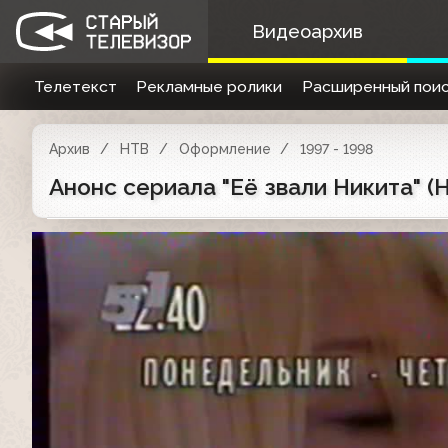
Видеоархив
Телетекст
Рекламные ролики
Расширенный поис
Архив
НТВ
Оформление
1997 - 1998
Анонс сериала "Её звали Никита" (Н