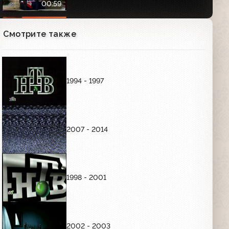
00:59
Смотрите также
Заставка "Документальный сериал"
(НТВ, 1998)
00:15
1994 - 1997
Анонсы на неделю и конец эфира
(НТВ, 07.12.1997)
2007 - 2014
Анонс сериала "Её звали Никита"
(НТВ, 01.10.1998)
00:40
1998 - 2001
Анонс фильма "Шофер мисс Дейзи"
(НТВ, 01.10.1998)
00:24
2002 - 2003