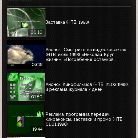
Заставка (НТВ, 1998)
00:10
Анонсы; Смотрите на видеокассетах
(НТВ, июль 1998) «Николай. Круг
жизни», «Погребение останков
царской семьи», «Тумстоун -
03:18
могильный камень»; «Голубая сталь»,
«Ягуар»
Анонсы Кинофильмов (НТВ, 21.03.1998),
и реклама журнала 7 дней
01:50
Реклама, программа передач,
киноанонсы, заставки и промо (НТВ,
01.01.1998)
19:44