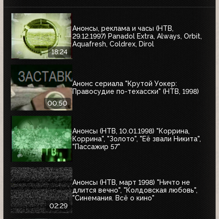
Анонсы, реклама и часы (НТВ,
29.12.1997) Panadol Extra, Always, Orbit,
Aquafresh, Coldrex, Dirol
18:24
Анонс сериала "Крутой Уокер:
Правосудие по-техасски" (НТВ, 1998)
00:50
Анонсы (НТВ, 10.01.1998) "Коррина,
Коррина", "Золото", "Её звали Никита",
"Пассажир 57"
Анонсы (НТВ, март 1998) "Ничто не
длится вечно", "Колдовская любовь",
"Синемания. Всё о кино"
02:29