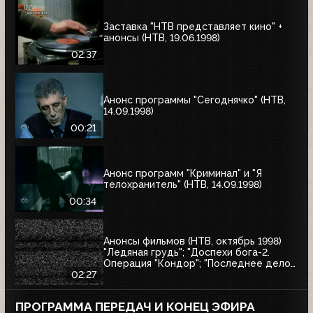
Заставка "НТВ представляет кино" +
анонсы (НТВ, 19.06.1998)
02:37
Анонс программы "Сегоднячко" (НТВ,
14.09.1998)
00:21
Анонс программ "Криминал" и "Я
телохранитель" (НТВ, 14.09.1998)
00:34
Анонсы фильмов (НТВ, октябрь 1998)
"Ледяная грудь"; "Доспехи бога-2.
Операция "Кондор"; "Последнее дело
Варёного"; "Утончённая нежность";
02:27
"Вор"; "Последние дни Фрэнка Мухи"
ПРОГРАММА ПЕРЕДАЧ И КОНЕЦ ЭФИРА