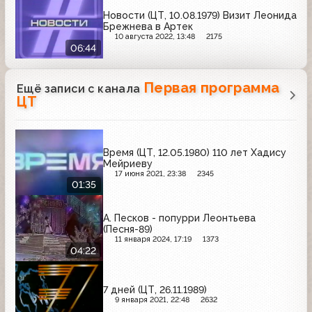
Новости (ЦТ, 10.08.1979) Визит Леонида
Брежнева в Артек
10 августа 2022, 13:48
2175
06:44
Первая программа
Ещё записи с канала
ЦТ
Время (ЦТ, 12.05.1980) 110 лет Хадису
Мейриеву
17 июня 2021, 23:38
2345
01:35
А. Песков - попурри Леонтьева
(Песня-89)
11 января 2024, 17:19
1373
04:22
7 дней (ЦТ, 26.11.1989)
9 января 2021, 22:48
2632