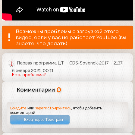
Возможны проблемы с загрузкой этого
видео, если у вас не работает Youtube (вы
знаете, что делать)
Первая программа ЦТ
CDS-Sovenok-2017
2137
6 января 2021, 00:11
Есть проблема?
0
Комментарии
Войдите
или
зарегистрируйтесь
, чтобы добавить
комментарий
Вход через Телеграм