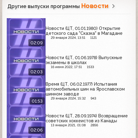
Новости
Другие выпуски программы
Новости (ЦТ, 01.01.1980) Открытие
детского сада "Сказка" в Магадане
29 января 2024, 13:51
1121
02:09
Новости (ЦТ, 01.06.1978) Выпускные
экзамены в школах
16 июня 2022, 17:51
1533
02:03
Время (ЦТ, 06.02.1977) Испытания
автомобильных шин на Ярославском
шинном заводе
29 января 2024, 15:32
943
01:53
Новости (ЦТ, 28.09.1974) Возвращение
советских хоккеистов из Канады
13 января 2021, 01:08
2856
02:06