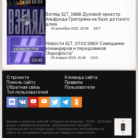
01:10:01
Взгляд (ЦТ, 1988) Духовой оркестр
Альфреда Григоряна на базе детского
дома
30 декабря 2021, 22:56
2477
Новости (ЦТ, 07.02.1980) Совещание
командиров и передовиков
"Аэрофлота"
29 января 2024, 15:48
1013
01:45
О проекте
Команда сайта
Помочь сайту
Правила
Обратная связь
Пользователи
Топ пользователей
Дизайн и верстка сайта © «Старый телевизор»; 2008 - 2026 Все
аудио- и видеоматериалы, размещённые на сайте,
принадлежат их владельцам. Нахождение материалов на
сайте не оспаривает авторские права их создателей.