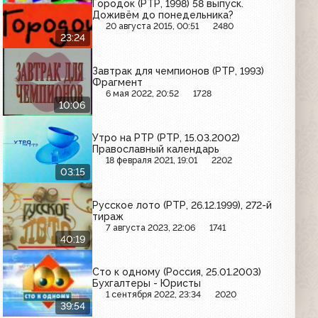
Городок (РТР, 1998) 58 выпуск.
Доживём до понедельника?
20 августа 2015, 00:51
2480
23:24
Завтрак для чемпионов (РТР, 1993)
Фрагмент
6 мая 2022, 20:52
1728
10:06
Утро на РТР (РТР, 15.03.2002)
Православный календарь
18 февраля 2021, 19:01
2202
03:15
Русское лото (РТР, 26.12.1999), 272-й
тираж
7 августа 2023, 22:06
1741
40:19
Сто к одному (Россия, 25.01.2003)
Бухгалтеры - Юристы
1 сентября 2022, 23:34
2020
39:54