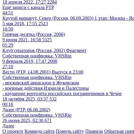
18 апреля 2022, 17:27
2284
Ещё записи с канала
РТР
44:51
Крутой маршрут. Север (Россия, 06.09.2003) 1 этап: Москва - Я
5 мая 2018, 17:55
2523
16:50
Горячая десятка (Россия, 2006)
9 июня 2021, 16:58
5325
01:29
Клуб сенаторов (Россия, 2002) Фрагмент
Собственная оцифровка. VHSRip
9 февраля 2019, 17:47
2698
27:10
Вести (РТР, 14.08.2001) Выпуск в 23:00
Собственная оцифровка. VHSRip
- московский авиасалон в Жуковском
- военные действия Израиля и Палестины
- крушение вертолёта российских пограничников в Чечне
18 октября 2025, 03:37
532
00:16
Далее (РТР, 06.06.2002)
Собственная оцифровка. VHSRip
26 июня 2025, 02:30
671
Далее
О проекте
Команда сайта
Помочь сайту
Правила
Обратная связ