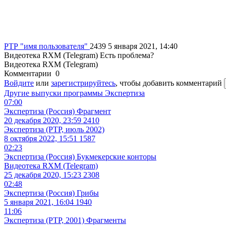
РТР
"имя пользователя"
2439
5 января 2021, 14:40
Видеотека RXM (Telegram)
Есть проблема?
Видеотека RXM (Telegram)
Комментарии
0
Войдите
или
зарегистрируйтесь
, чтобы добавить комментарий
Другие выпуски программы
Экспертиза
07:00
Экспертиза (Россия) Фрагмент
20 декабря 2020, 23:59
2410
Экспертиза (РТР, июль 2002)
8 октября 2022, 15:51
1587
02:23
Экспертиза (Россия) Букмекерские конторы
Видеотека RXM (Telegram)
25 декабря 2020, 15:23
2308
02:48
Экспертиза (Россия) Грибы
5 января 2021, 16:04
1940
11:06
Экспертиза (РТР, 2001) Фрагменты