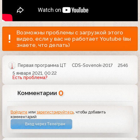
Возможны проблемы с загрузкой этого
видео, если у вас не работает Youtube (вы
знаете, что делать)
Первая программа ЦТ
CDS-Sovenok-2017
2546
5 января 2021, 00:22
Есть проблема?
0
Комментарии
Войдите
или
зарегистрируйтесь
, чтобы добавить
комментарий
Вход через Телеграм