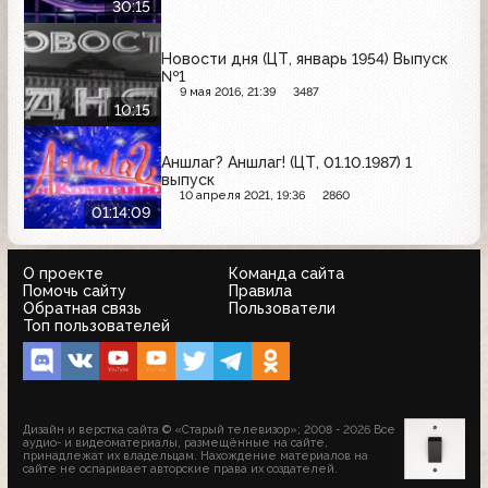
30:15
Новости дня (ЦТ, январь 1954) Выпуск
№1
9 мая 2016, 21:39
3487
10:15
Аншлаг? Аншлаг! (ЦТ, 01.10.1987) 1
выпуск
10 апреля 2021, 19:36
2860
01:14:09
О проекте
Команда сайта
Помочь сайту
Правила
Обратная связь
Пользователи
Топ пользователей
Дизайн и верстка сайта © «Старый телевизор»; 2008 - 2026 Все
аудио- и видеоматериалы, размещённые на сайте,
принадлежат их владельцам. Нахождение материалов на
сайте не оспаривает авторские права их создателей.