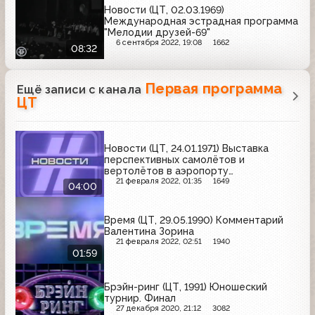
Новости (ЦТ, 02.03.1969)
Международная эстрадная программа
"Мелодии друзей-69"
6 сентября 2022, 19:08
1662
08:32
Первая программа
Ещё записи с канала
ЦТ
Новости (ЦТ, 24.01.1971) Выставка
перспективных самолётов и
вертолётов в аэропорту
"Шереметьево"
21 февраля 2022, 01:35
1649
04:00
Время (ЦТ, 29.05.1990) Комментарий
Валентина Зорина
21 февраля 2022, 02:51
1940
01:59
Брэйн-ринг (ЦТ, 1991) Юношеский
турнир. Финал
27 декабря 2020, 21:12
3082