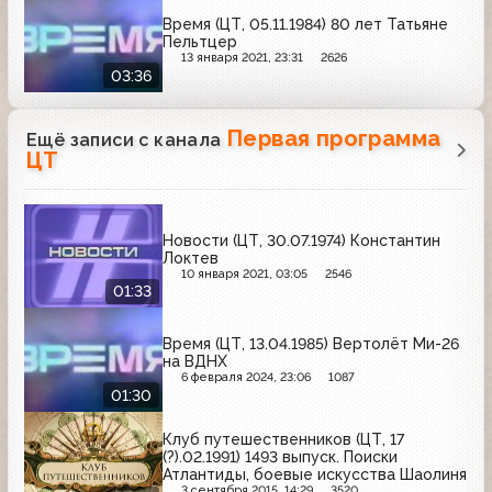
Время (ЦТ, 05.11.1984) 80 лет Татьяне
Пельтцер
13 января 2021, 23:31
2626
03:36
Первая программа
Ещё записи с канала
ЦТ
Новости (ЦТ, 30.07.1974) Константин
Локтев
10 января 2021, 03:05
2546
01:33
Время (ЦТ, 13.04.1985) Вертолёт Ми-26
на ВДНХ
6 февраля 2024, 23:06
1087
01:30
Клуб путешественников (ЦТ, 17
(?).02.1991) 1493 выпуск. Поиски
Атлантиды, боевые искусства Шаолиня
3 сентября 2015, 14:29
3520