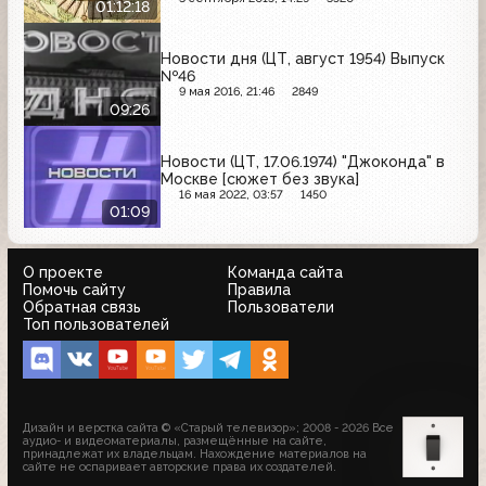
01:12:18
Новости дня (ЦТ, август 1954) Выпуск
№46
9 мая 2016, 21:46
2849
09:26
Новости (ЦТ, 17.06.1974) "Джоконда" в
Москве [сюжет без звука]
16 мая 2022, 03:57
1450
01:09
О проекте
Команда сайта
Помочь сайту
Правила
Обратная связь
Пользователи
Топ пользователей
Дизайн и верстка сайта © «Старый телевизор»; 2008 - 2026 Все
аудио- и видеоматериалы, размещённые на сайте,
принадлежат их владельцам. Нахождение материалов на
сайте не оспаривает авторские права их создателей.