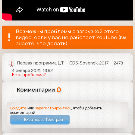
Возможны проблемы с загрузкой этого
видео, если у вас не работает Youtube (вы
знаете, что делать)
Первая программа ЦТ
CDS-Sovenok-2017
2478
4 января 2021, 19:52
Есть проблема?
0
Комментарии
Войдите
или
зарегистрируйтесь
, чтобы добавить
комментарий
Вход через Телеграм