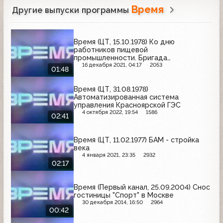
Время
Другие выпуски программы
Время (ЦТ, 15.10.1978) Ко дню
работников пищевой
промышленности. Бригада
Московского сахарорафинадного
16 декабря 2021, 04:17
2053
01:48
завода под руководством Валентины
Стукалиной
Время (ЦТ, 31.08.1978)
Автоматизированная система
управления Красноярской ГЭС
4 октября 2022, 19:54
1586
02:41
Время (ЦТ, 11.02.1977) БАМ - стройка
века
4 января 2021, 23:35
2932
02:17
Время (Первый канал, 25.09.2004) Снос
гостиницы "Спорт" в Москве
30 декабря 2014, 16:50
2964
00:42