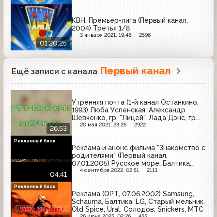
КВН. Премьер-лига (Первый канал,
2004) Третья 1/8
3 января 2021, 19:48
2596
01:20:25
Первый канал
Ещё записи с канала
Утренняя почта (1-й канал Останкино,
1993) Люба Успенская, Александр
Шевченко, гр. "Лицей", Лада Дэнс, гр.
"А-Студио"
20 мая 2021, 23:26
2922
26:53
Рекламный блок
Реклама и анонс фильма "Знакомство с
родителями" (Первый канал,
07.01.2005) Русское море, Балтика,
Blend-a-med, Coldrex, Johnson's Baby,
4 сентября 2022, 02:51
2113
04:41
Евросеть, Ярпиво, Pantene Pro-V,
Кальций D3-Никомед, Афлубин,
Рекламный блок
Реклама (ОРТ, 07.06.2002) Samsung,
Heineken, Naturella
Schauma, Балтика, LG, Старый мельник,
Old Spice, Ural, Солодов, Snickers, МТС
26 июня 2025, 02:26
455