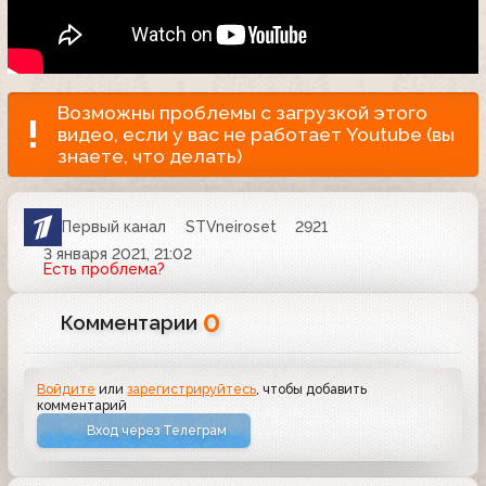
Возможны проблемы с загрузкой этого
видео, если у вас не работает Youtube (вы
знаете, что делать)
Первый канал
STVneiroset
2921
3 января 2021, 21:02
Есть проблема?
0
Комментарии
Войдите
или
зарегистрируйтесь
, чтобы добавить
комментарий
Вход через Телеграм