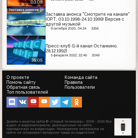
03:08
Заставка анонсов
Заставка анонса "Смотрите на канале"
(ОРТ, 03.10.1998-24.10.1999) Версия с
другой музыкой
9 октября 2020, 04:24
3356
Пресс-клуб (1-й канал Останкино,
28.12.1992)
5 февраля 2022, 22:46
2049
35:05
О проекте
Команда сайта
Помочь сайту
Правила
Обратная связь
Пользователи
Топ пользователей
Дизайн и верстка сайта © «Старый телевизор»; 2008 - 2026 Все
аудио- и видеоматериалы, размещённые на сайте,
принадлежат их владельцам. Нахождение материалов на
сайте не оспаривает авторские права их создателей.