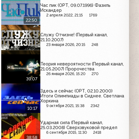
Час пик (ОРТ, 09.07.1996) Фазиль
Искандер
2 апреля 2022, 21:15
1769
22:50
Служу Отчизне! (Первый канал,
21.10.2007)
23 января 2026, 20:15
248
Теория невероятности (Первый канал,
21.05.2007) Пророчества
26 января 2026, 15:20
270
39:07
Здесь и сейчас (ОРТ, 02.10.2000)
Итоги Олимпиады в Сиднее. Светлана
Хоркина
9 октября 2021, 15:38
2342
10:17
Ударная сила (Первый канал,
25.03.2008) Сверхзвуковой предел
6 сентября 2015, 11:30
2418
38:58