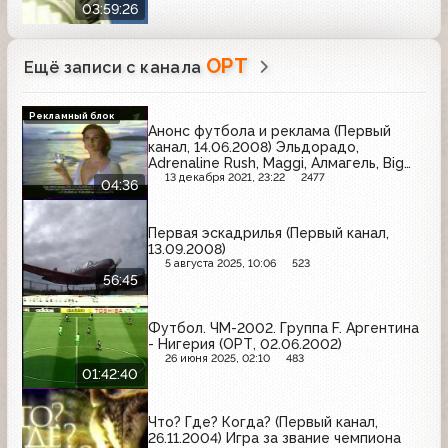
03:59:26
ОРТ
Ещё записи с канала
Рекламный блок
Анонс футбола и реклама (Первый
канал, 14.06.2008) Эльдорадо,
Adrenaline Rush, Maggi, Алмагель, Big
Bon, Раптор, Пемолюкс, Детский мир,
13 декабря 2021, 23:22
2477
04:36
МТС, Pepsi, Raid, Ласка, Aqua Minerale
Первая эскадрилья (Первый канал,
13.09.2008)
5 августа 2025, 10:06
523
56:45
Футбол. ЧМ-2002. Группа F. Аргентина
- Нигерия (ОРТ, 02.06.2002)
26 июня 2025, 02:10
483
01:42:40
Что? Где? Когда? (Первый канал,
26.11.2004) Игра за звание чемпиона