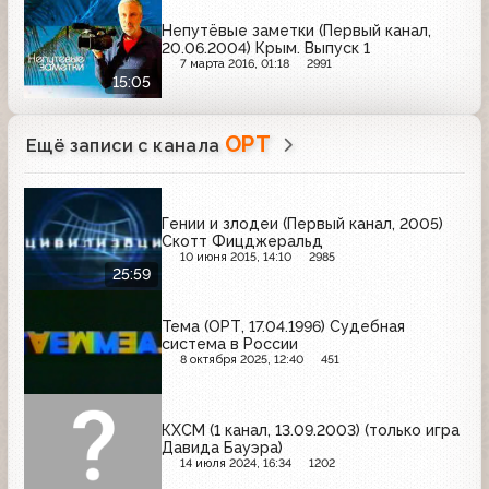
Непутёвые заметки (Первый канал,
20.06.2004) Крым. Выпуск 1
7 марта 2016, 01:18
2991
15:05
ОРТ
Ещё записи с канала
Гении и злодеи (Первый канал, 2005)
Скотт Фицджеральд
10 июня 2015, 14:10
2985
25:59
Тема (ОРТ, 17.04.1996) Судебная
система в России
8 октября 2025, 12:40
451
КХСМ (1 канал, 13.09.2003) (только игра
Давида Бауэра)
14 июля 2024, 16:34
1202