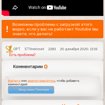
Возможны проблемы с загрузкой этого
видео, если у вас не работает Youtube (вы
знаете, что делать)
ОРТ
STVneiroset
2283
20 декабря 2020, 13:19
Есть проблема?
0
Комментарии
Войдите
или
зарегистрируйтесь
, чтобы добавить
комментарий
Вход через Телеграм