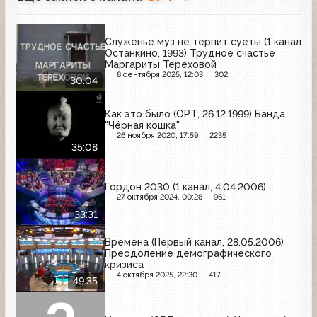
Служенье муз не терпит суеты (1 канал
Останкино, 1993) Трудное счастье
Маргариты Тереховой
8 сентября 2025, 12:03
302
30:04
Как это было (ОРТ, 26.12.1999) Банда
"Чёрная кошка"
26 ноября 2020, 17:59
2235
35:08
Гордон 2030 (1 канал, 4.04.2006)
27 октября 2024, 00:28
961
33:31
Времена (Первый канал, 28.05.2006)
Преодоление демографического
кризиса
4 октября 2025, 22:30
417
49:35