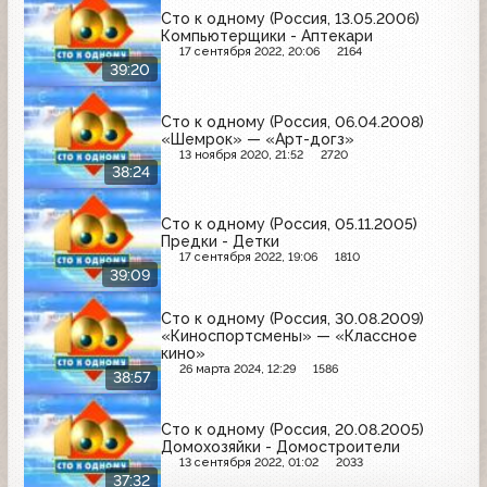
Сто к одному (Россия, 13.05.2006)
Компьютерщики - Аптекари
17 сентября 2022, 20:06
2164
39:20
Сто к одному (Россия, 06.04.2008)
«Шемрок» — «Арт-догз»
13 ноября 2020, 21:52
2720
38:24
Сто к одному (Россия, 05.11.2005)
Предки - Детки
17 сентября 2022, 19:06
1810
39:09
Сто к одному (Россия, 30.08.2009)
«Киноспортсмены» — «Классное
кино»
26 марта 2024, 12:29
1586
38:57
Сто к одному (Россия, 20.08.2005)
Домохозяйки - Домостроители
13 сентября 2022, 01:02
2033
37:32