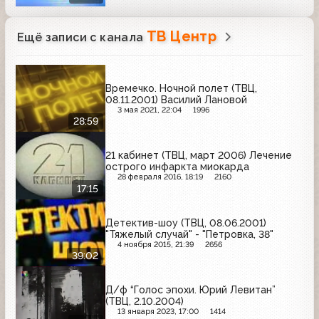
ТВ Центр
Ещё записи с канала
Времечко. Ночной полет (ТВЦ,
08.11.2001) Василий Лановой
3 мая 2021, 22:04
1996
28:59
21 кабинет (ТВЦ, март 2006) Лечение
острого инфаркта миокарда
28 февраля 2016, 18:19
2160
17:15
Детектив-шоу (ТВЦ, 08.06.2001)
"Тяжелый случай" - "Петровка, 38"
4 ноября 2015, 21:39
2656
39:02
Д/ф “Голос эпохи. Юрий Левитан”
(ТВЦ, 2.10.2004)
13 января 2023, 17:00
1414