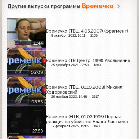
Времечко
Другие выпуски программы
Времечко (ТВЦ, 4.05.2007) (фрагмент)
8 октября 2022, 16:11
2105
11:44
Времечко (ТВ Центр, 1998) Увольнение
25 декабря 2021, 22:53
1883
03:09
Времечко (ТВЦ, 01.10.2003) Михаил
Ходорковский
29 ноября 2020, 14:48
2317
08:55
Времечко (НТВ, 01.03.1995) Первая
реакция на убийство Влада Листьева
17 февраля 2025, 19:05
843
27:53