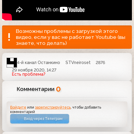
Возможны проблемы с загрузкой этого
видео, если у вас не работает Youtube (вы
знаете, что делать)
4-й канал Останкино
STVneiroset
2876
29 ноября 2020, 14:27
Есть проблема?
0
Комментарии
Войдите
или
зарегистрируйтесь
, чтобы добавить
комментарий
Вход через Телеграм