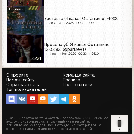
Заставка
Заставка (4 канал Останкино, ~1993)
28 января 2025, 19:34
1029
Пресс-клуб (4 канал Останкино,
13.03.93) (фрагмент)
4 сентября 2020, 00:33
2610
32:31
О проекте
Команда сайта
Помочь сайту
Правила
Обратная связь
Пользователи
Топ пользователей
Дизайн и верстка сайта © «Старый телевизор»; 2008 - 2026 Все
аудио- и видеоматериалы, размещённые на сайте,
принадлежат их владельцам. Нахождение материалов на
сайте не оспаривает авторские права их создателей.