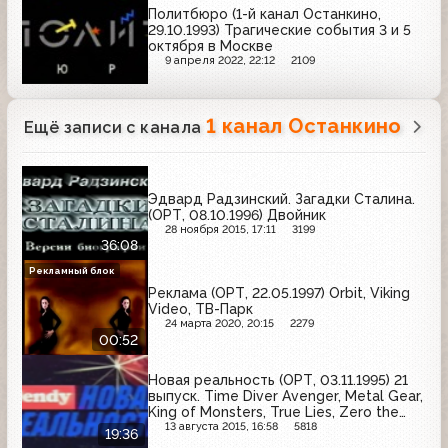
Политбюро (1-й канал Останкино,
29.10.1993) Трагические события 3 и 5
октября в Москве
9 апреля 2022, 22:12
2109
1 канал Останкино
Ещё записи с канала
Эдвард Радзинский. Загадки Сталина.
(ОРТ, 08.10.1996) Двойник
28 ноября 2015, 17:11
3199
36:08
Рекламный блок
Реклама (ОРТ, 22.05.1997) Orbit, Viking
Video, ТВ-Парк
24 марта 2020, 20:15
2279
00:52
Новая реальность (ОРТ, 03.11.1995) 21
выпуск. Time Diver Avenger, Metal Gear,
King of Monsters, True Lies, Zero the
Kamikadze Squirell
13 августа 2015, 16:58
5818
19:36