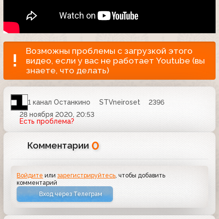
Возможны проблемы с загрузкой этого
видео, если у вас не работает Youtube (вы
знаете, что делать)
1 канал Останкино
STVneiroset
2396
28 ноября 2020, 20:53
Есть проблема?
0
Комментарии
Войдите
или
зарегистрируйтесь
, чтобы добавить
комментарий
Вход через Телеграм