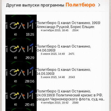
Политбюро
Другие выпуски программы
Политбюро (1 канал Останкино, 1993)
Александр Руцкой, Борис Ельцин
4 октября 2015, 18:45
2554
13:25
Политбюро (1 канал Останкино,
04.06.1993)
5 июня 2021, 14:49
2471
29:29
Политбюро (1 канал Останкино,
14.05.1993)
5 июня 2021, 14:48
2043
29:06
Политбюро (1 канал Останкино,
24.09.1993) Политический кризис в РФ,
раздел Черноморского флота, суд над
Гос. комитетом по ЧП; Г. Явлинский
4 октября 2015, 18:42
2589
20:45