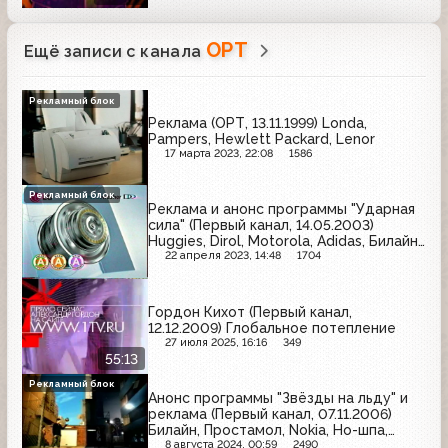
ОРТ
Ещё записи с канала
Рекламный блок
Реклама (ОРТ, 13.11.1999) Londa,
Pampers, Hewlett Packard, Lenor
17 марта 2023, 22:08
1586
Рекламный блок
Реклама и анонс программы "Ударная
сила" (Первый канал, 14.05.2003)
Huggies, Dirol, Motorola, Adidas, Билайн
GSM, LG, L'Oreal
22 апреля 2023, 14:48
1704
Гордон Кихот (Первый канал,
12.12.2009) Глобальное потепление
27 июля 2025, 16:16
349
55:13
Рекламный блок
Анонс программы "Звёзды на льду" и
реклама (Первый канал, 07.11.2006)
Билайн, Простамол, Nokia, Но-шпа,
Юнистрим, Фастум-гель, Мегафон,
8 августа 2024, 00:59
2490