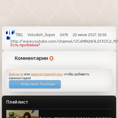
ТВЦ
Volodich_Super
2476
22 июня 2017, 16:56
http://www.youtube.com/channel/UCsMiN25HLSfXOC2_fb
Есть проблема?
0
Комментарии
Войдите
или
зарегистрируйтесь
, чтобы добавить
комментарий
Вход через Телеграм
Плейлист