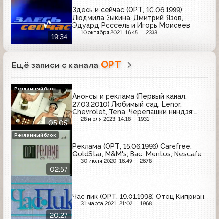
Здесь и сейчас (ОРТ, 10.06.1999)
Людмила Зыкина, Дмитрий Язов,
Эдуард Россель и Игорь Моисеев
10 октября 2021, 16:45
2333
19:34
ОРТ
Ещё записи с канала
Рекламный блок
Анонсы и реклама (Первый канал,
27.03.2010) Любимый сад, Lenor,
Chevrolet, Tena, Черепашки ниндзя:
Боевая четвёрка, Nesquik, Балтимор,
28 июля 2023, 14:18
1931
05:05
Accu-Chek, Мистер Мускул, Suzuki, Моя
семья
Рекламный блок
Реклама (ОРТ, 15.06.1996) Carefree,
GoldStar, M&M's, Bac, Mentos, Nescafe
30 июля 2020, 16:49
2678
02:57
Час пик (ОРТ, 19.01.1998) Отец Киприан
31 марта 2021, 21:02
1968
20:27