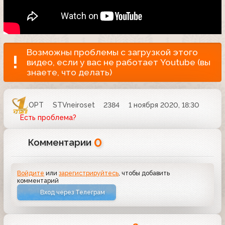
Возможны проблемы с загрузкой этого
видео, если у вас не работает Youtube (вы
знаете, что делать)
ОРТ
STVneiroset
2384
1 ноября 2020, 18:30
Есть проблема?
0
Комментарии
Войдите
или
зарегистрируйтесь
, чтобы добавить
комментарий
Вход через Телеграм