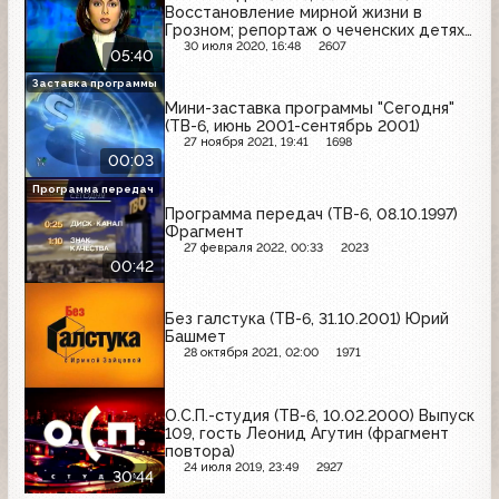
Восстановление мирной жизни в
Грозном; репортаж о чеченских детях,
отдыхающих в Краснодарском крае
30 июля 2020, 16:48
2607
05:40
Заставка программы
Мини-заставка программы "Сегодня"
(ТВ-6, июнь 2001-сентябрь 2001)
27 ноября 2021, 19:41
1698
00:03
Программа передач
Программа передач (ТВ-6, 08.10.1997)
Фрагмент
27 февраля 2022, 00:33
2023
00:42
Без галстука (ТВ-6, 31.10.2001) Юрий
Башмет
28 октября 2021, 02:00
1971
О.С.П.-студия (ТВ-6, 10.02.2000) Выпуск
109, гость Леонид Агутин (фрагмент
повтора)
24 июля 2019, 23:49
2927
30:44