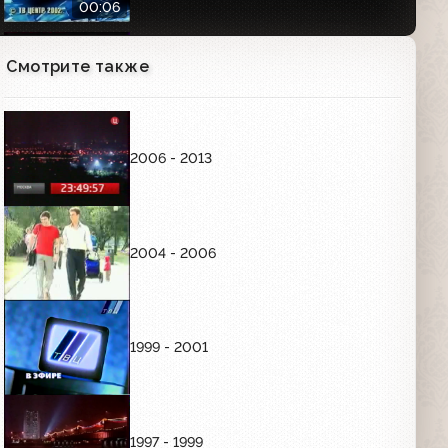
00:06
Смотрите также
Новогодняя статичная заставка (ТВЦ,
~2002)
00:17
ЗАСТАВКИ РЕКЛАМЫ
2006 - 2013
Утром использовалась заставка с лимоном, днём с
перцем, вечером с цветком и ночью - с клубникой. Они
продержались до лета 2004 года даже после смены
логотипа, которая была в январе: все 4 цвета
оформления объединили.
2004 - 2006
Заставка рекламы (ТВЦ, 2002-2004)
Утро
1999 - 2001
00:05
Заставка рекламы (ТВЦ, 2002-2004)
День
1997 - 1999