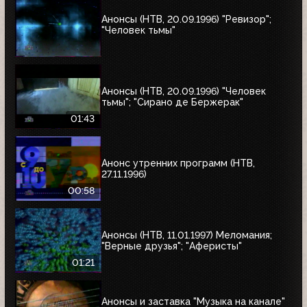
Анонсы (НТВ, 20.09.1996) "Ревизор";
"Человек тьмы"
Анонсы (НТВ, 20.09.1996) "Человек
тьмы"; "Сирано де Бержерак"
01:43
Анонс утренних программ (НТВ,
27.11.1996)
00:58
Анонсы (НТВ, 11.01.1997) Меломания;
"Верные друзья"; "Аферисты"
01:21
Анонсы и заставка "Музыка на канале"