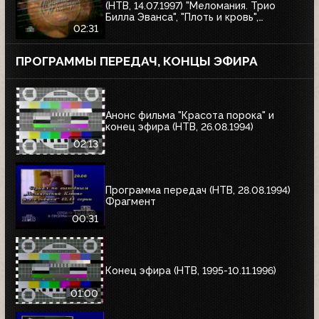
(НТВ, 14.07.1997) "Меломания. Трио
Билла Эванса", "Плоть и кровь",
"Маленький гигант большого секса", "XX
02:31
век в войнах"
ПРОГРАММЫ ПЕРЕДАЧ, КОНЦЫ ЭФИРА
Анонс фильма "Красота порока" и
конец эфира (НТВ, 26.08.1994)
02:13
Программа передач (НТВ, 28.08.1994)
Фрагмент
00:31
Конец эфира (НТВ, 1995-10.11.1996)
01:00