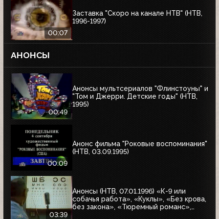
Заставка "Скоро на канале НТВ" (НТВ,
1996-1997)
00:07
АНОНСЫ
Анонсы мультсериалов "Флинстоуны" и
"Том и Джерри. Детские годы" (НТВ,
1995)
00:49
Анонс фильма "Роковые воспоминания"
(НТВ, 03.09.1995)
00:09
Анонсы (НТВ, 07.01.1996) «К-9 или
собачья работа», «Куклы», «Без крова,
без закона», «Тюремный романс»,
«Восставшие из ада 2», «Лучшие шоу и
03:39