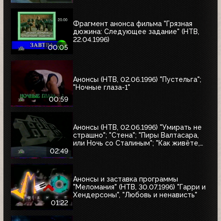
варьете мира»
Фрагмент анонса фильма "Грязная
дюжина: Следующее задание" (НТВ,
22.04.1996)
00:05
Анонсы (НТВ, 02.06.1996) "Пустельга";
"Ночные глаза-1"
00:59
Анонсы (НТВ, 02.06.1996) "Умирать не
страшно"; "Стена"; "Пиры Валтасара,
или Ночь со Сталиным"; "Как живёте,
Караси"
02:49
Анонсы и заставка программы
"Меломания" (НТВ, 30.07.1996) "Гарри и
Хендерсоны", "Любовь и ненависть"
01:22