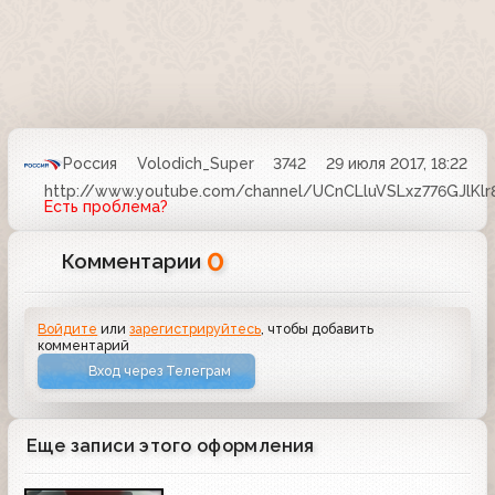
Россия
Volodich_Super
3742
29 июля 2017, 18:22
http://www.youtube.com/channel/UCnCLluVSLxz776GJlKlr
Есть проблема?
0
Комментарии
Войдите
или
зарегистрируйтесь
, чтобы добавить
комментарий
Вход через Телеграм
Еще записи этого оформления