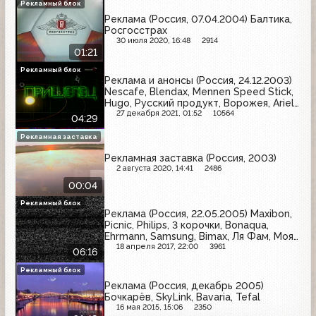
Рекламный блок
Реклама (Россия, 07.04.2004) Балтика,
Росгосстрах
30 июля 2020, 16:48
2914
01:21
Рекламный блок
Реклама и анонсы (Россия, 24.12.2003)
Nescafe, Blendax, Mennen Speed Stick,
Hugo, Русский продукт, Ворожея, Ariel,
Colgate, Secret
27 декабря 2021, 01:52
10564
04:29
Рекламная заставка
Рекламная заставка (Россия, 2003)
2 августа 2020, 14:41
2486
00:04
Рекламный блок
Реклама (Россия, 22.05.2005) Maxibon,
Picnic, Philips, 3 корочки, Bonaqua,
Ehrmann, Samsung, Bimax, Ля Фам, Моя
семья
18 апреля 2017, 22:00
3961
06:16
Рекламный блок
Реклама (Россия, декабрь 2005)
Бочкарёв, SkyLink, Bavaria, Tefal
16 мая 2015, 15:06
2350