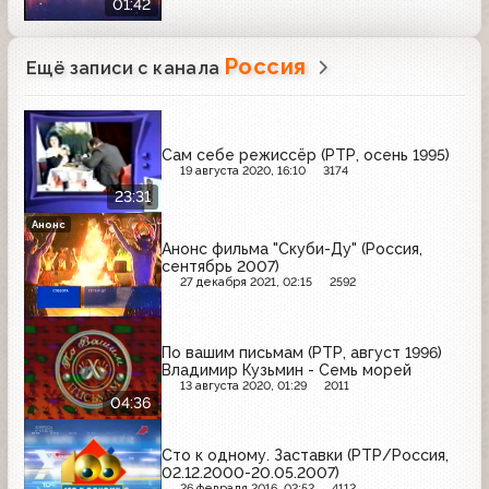
01:42
Россия
Ещё записи с канала
Сам себе режиссёр (РТР, осень 1995)
19 августа 2020, 16:10
3174
23:31
Анонс
Анонс фильма "Скуби-Ду" (Россия,
сентябрь 2007)
27 декабря 2021, 02:15
2592
По вашим письмам (РТР, август 1996)
Владимир Кузьмин - Семь морей
13 августа 2020, 01:29
2011
04:36
Сто к одному. Заставки (РТР/Россия,
02.12.2000-20.05.2007)
26 февраля 2016, 02:52
4112