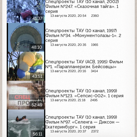
Спецпроекты ТАУ (10 канал, 2002)
Фильм №247. «Сказочная тайга». 1
серия
13 августа 2020, 20:54
2360
41:37
Спецпроекты ТАУ (10 канал, 1997)
Фильм №34. «Монументолазы-1». 2
серия
13 августа 2020, 20:35
1965
48:10
Спецпроекты ТАУ (АСВ, 1995) Фильм
№1. «Парапланеризм. Бейсовцы»
13 августа 2020, 20:16
3414
43:51
Спецпроекты ТАУ (10 канал, 1999)
Фильм №123. «Сепсис-002». 1 серия
13 августа 2020, 21:18
2495
52:49
Спецпроекты ТАУ (10 канал, 1999)
Фильм №97. «Селенга — Диксон —
Екатеринбург». 1 серия
13 августа 2020, 20:37
2372
56:11