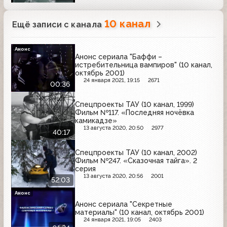
10 канал
Ещё записи с канала
Анонс
Анонс сериала "Баффи –
истребительница вампиров" (10 канал,
октябрь 2001)
24 января 2021, 19:15
2671
00:36
Спецпроекты ТАУ (10 канал, 1999)
Фильм №117. «Последняя ночёвка
камикадзе»
13 августа 2020, 20:50
2977
40:17
Спецпроекты ТАУ (10 канал, 2002)
Фильм №247. «Сказочная тайга». 2
серия
13 августа 2020, 20:56
2001
52:03
Анонс
Анонс сериала "Секретные
материалы" (10 канал, октябрь 2001)
24 января 2021, 19:05
2403