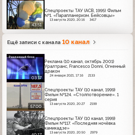
Спецпроекты ТАУ (АСВ, 1995) Фильм
№1. «Парапланеризм. Бейсовцы»
13 августа 2020, 20:16
3417
43:51
10 канал
Ещё записи с канала
Рекламный блок
Реклама (10 канал, октябрь 2001)
Уралтранс, Francesco Donni, Огненный
дракон
24 января 2021, 17:16
2133
03:17
Спецпроекты ТАУ (10 канал, 1999)
Фильм №124. «Столпотворение». 1
серия
13 августа 2020, 20:27
2199
57:00
Спецпроекты ТАУ (10 канал, 1999)
Фильм №117. «Последняя ночёвка
камикадзе»
13 августа 2020, 20:50
2979
40:17