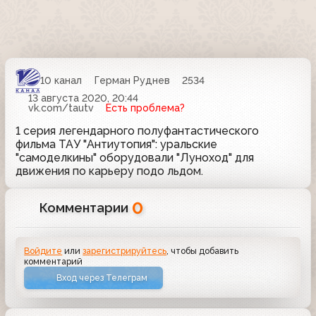
10 канал
Герман Руднев
2534
13 августа 2020, 20:44
vk.com/tautv
Есть проблема?
1 серия легендарного полуфантастического
фильма ТАУ "Антиутопия": уральские
"самоделкины" оборудовали "Луноход" для
движения по карьеру подо льдом.
0
Комментарии
Войдите
или
зарегистрируйтесь
, чтобы добавить
комментарий
Вход через Телеграм