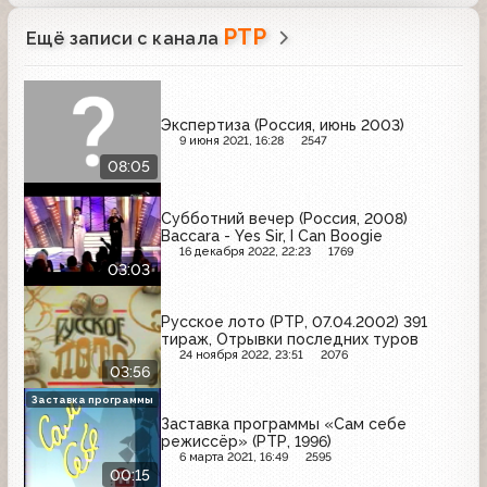
РТР
Ещё записи с канала
Экспертиза (Россия, июнь 2003)
9 июня 2021, 16:28
2547
08:05
Субботний вечер (Россия, 2008)
Baccara - Yes Sir, I Can Boogie
16 декабря 2022, 22:23
1769
03:03
Русское лото (РТР, 07.04.2002) 391
тираж, Отрывки последних туров
24 ноября 2022, 23:51
2076
03:56
Заставка программы
Заставка программы «Сам себе
режиссёр» (РТР, 1996)
6 марта 2021, 16:49
2595
00:15