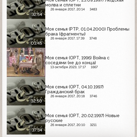
Моя семья (ОРТ, 25.09.1997) Людская
молва и сплетни
26 января 2017, 20:14
3483
32:54
Моя семья (РТР, 01.04.2000) Проблемы
брака (фрагменты)
26 января 2017, 17:39
3748
03:45
Моя семья (ОРТ, 1996) Война с
соседями (не до конца)
13 октября 2023, 17:17
1667
Моя семья (ОРТ, 04.10.1997)
Гражданский брак
26 января 2017, 20:18
3746
32:50
Моя семья (ОРТ, 20.02.1997) Новые
русские
26 января 2017, 20:10
3211
37:34