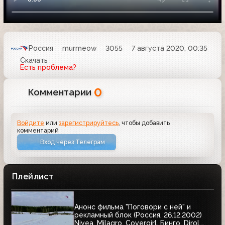
Россия
murmeow
3055
7 августа 2020, 00:35
Скачать
Есть проблема?
0
Комментарии
Войдите
или
зарегистрируйтесь
, чтобы добавить
комментарий
Вход через Телеграм
Плейлист
Анонс фильма "Поговори с ней" и
рекламный блок (Россия, 26.12.2002)
Nivea, Milagro, Covergirl, Бинго, Dirol,