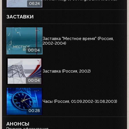
Garnier, Балтика, AOS, Спасские ворота,
06:24
Wispa, Blend-a-med, Гарри Поттер и
тайная комната, J7, Чёрный жемчуг,
ЗАСТАВКИ
Аэроволны, Pringles
Заставка "Местное время" (Россия,
2002-2004)
00:04
Заставка (Россия, 2002)
00:04
Часы (Россия, 01.09.2002-31.08.2003)
00:28
АНОНСЫ
Пример оформления