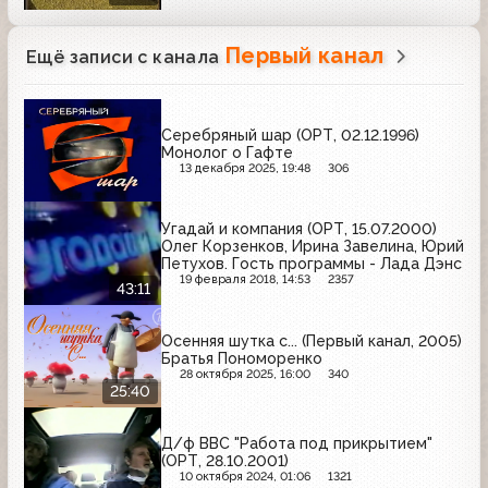
Первый канал
Ещё записи с канала
Серебряный шар (ОРТ, 02.12.1996)
Монолог о Гафте
13 декабря 2025, 19:48
306
Угадай и компания (ОРТ, 15.07.2000)
Олег Корзенков, Ирина Завелина, Юрий
Петухов. Гость программы - Лада Дэнс
19 февраля 2018, 14:53
2357
43:11
Осенняя шутка с... (Первый канал, 2005)
Братья Пономоренко
28 октября 2025, 16:00
340
25:40
Д/ф BBC "Работа под прикрытием"
(ОРТ, 28.10.2001)
10 октября 2024, 01:06
1321