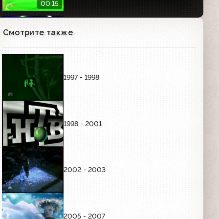
00:15
Смотрите также
Заставка "Это новое телевидение"
(НТВ, 2002)
00:05
1997 - 1998
Анонсы (НТВ, 15.02.2002) “Своя игра”,
“Квартирный вопрос”, “Утро”, “Дог-
шоу“
01:29
1998 - 2001
Анонс программы "Свобода слова"
(НТВ, 14.12.2001)
00:32
2002 - 2003
Анонс программы "Профессия -
репортёр" (НТВ, 23.02.2002)
00:52
2005 - 2007