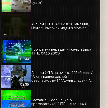
судья"
Анонсы (НТВ, 07.11.2001) Намедни,
Недели высокой моды в Москве
Программа передач и конец эфира
(НТВ, 04.10.2001)
05:44
Анонсы (НТВ, 19.02.2002) "Всё сразу",
"Агент национальной
безопасности-3", "Армия спасения",
"Каскадёры"
02:35
Заставка "Сообщение о
профилактике" (НТВ, 19.02.2002)