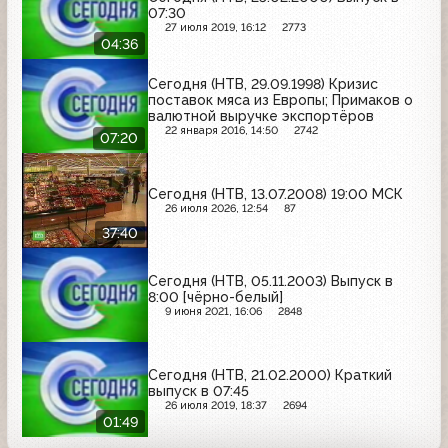
07:30
27 июля 2019, 16:12
2773
04:36
Сегодня (НТВ, 29.09.1998) Кризис
поставок мяса из Европы; Примаков о
валютной выручке экспортёров
22 января 2016, 14:50
2742
07:20
Сегодня (НТВ, 13.07.2008) 19:00 МСК
26 июля 2026, 12:54
87
37:40
Сегодня (НТВ, 05.11.2003) Выпуск в
8:00 [чёрно-белый]
9 июня 2021, 16:06
2848
Сегодня (НТВ, 21.02.2000) Краткий
выпуск в 07:45
26 июля 2019, 18:37
2694
01:49