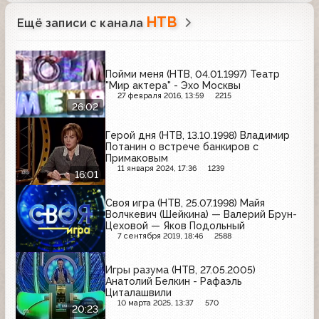
НТВ
Ещё записи с канала
Пойми меня (НТВ, 04.01.1997) Театр
"Мир актера" - Эхо Москвы
27 февраля 2016, 13:59
2215
26:02
Герой дня (НТВ, 13.10.1998) Владимир
Потанин о встрече банкиров с
Примаковым
11 января 2024, 17:36
1239
16:01
Своя игра (НТВ, 25.07.1998) Майя
Волчкевич (Шейкина) — Валерий Брун-
Цеховой — Яков Подольный
7 сентября 2019, 18:46
2588
Игры разума (НТВ, 27.05.2005)
Анатолий Белкин - Рафаэль
Циталашвили
10 марта 2025, 13:37
570
20:23