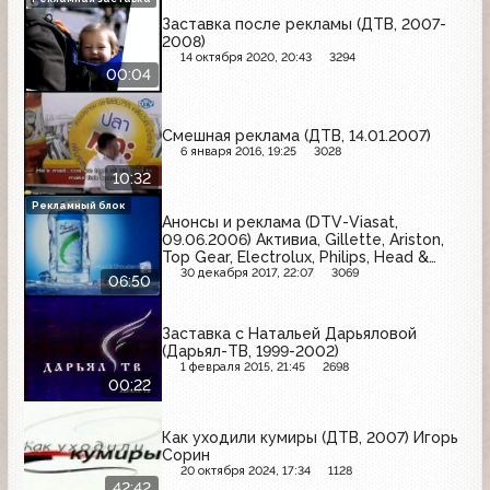
Заставка после рекламы (ДТВ, 2007-
2008)
14 октября 2020, 20:43
3294
00:04
Смешная реклама (ДТВ, 14.01.2007)
6 января 2016, 19:25
3028
10:32
Рекламный блок
Анонсы и реклама (DTV-Viasat,
09.06.2006) Активиа, Gillette, Ariston,
Top Gear, Electrolux, Philips, Head &
Shoulders, Растишка
30 декабря 2017, 22:07
3069
06:50
Заставка с Натальей Дарьяловой
(Дарьял-ТВ, 1999-2002)
1 февраля 2015, 21:45
2698
00:22
Как уходили кумиры (ДТВ, 2007) Игорь
Сорин
20 октября 2024, 17:34
1128
42:42