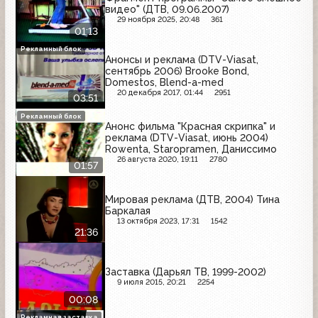
видео" (ДТВ, 09.06.2007)
29 ноября 2025, 20:48
361
01:13
Рекламный блок
Анонсы и реклама (DTV-Viasat,
сентябрь 2006) Brooke Bond,
Domestos, Blend-a-med
20 декабря 2017, 01:44
2951
03:51
Рекламный блок
Анонс фильма "Красная скрипка" и
реклама (DTV-Viasat, июнь 2004)
Rowenta, Staropramen, Даниссимо
26 августа 2020, 19:11
2780
01:57
Мировая реклама (ДТВ, 2004) Тина
Баркалая
13 октября 2023, 17:31
1542
21:36
Заставка (Дарьял ТВ, 1999-2002)
9 июля 2015, 20:21
2254
00:08
Рекламная заставка