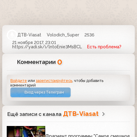
ДТВ-Viasat
Volodich_Super
2536
21 ноября 2017, 23:01
https://yadi.sk/i/lntoEnie3MsBCL
Есть проблема?
0
Комментарии
Войдите
или
зарегистрируйтесь
, чтобы добавить
комментарий
Вход через Телеграм
ДТВ-Viasat
Ещё записи с канала
Фрагмент программы "Самое смешное