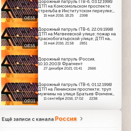
Дорожный патруль (ТВ-6, 03.12.1996)
ДТП на Комсомольском проспекте;
стрельба в Институтском переулке;
стрельба в проезде завода "Серп и
15 мая 2016, 18:25
2398
08:55
молот"
Дорожный патруль (ТВ-6, 22.09.1998)
ДТП на Матвеевской улице; пожар на
Краснобогатырской улице; ДТП на
МКАД
31 мая 2016, 21:58
2851
08:55
Дорожный патруль (Россия,
10.10.2003) Фрагмент
27 декабря 2021, 01:41
2666
Дорожный патруль (ТВ-6, 01.12.1998)
ДТП на Ленинском проспекте; труп
мужчины на улице Братьев Фонченко;
ДТП на Калужском шоссе
11 сентября 2016, 17:02
2238
09:01
Россия
Ещё записи с канала