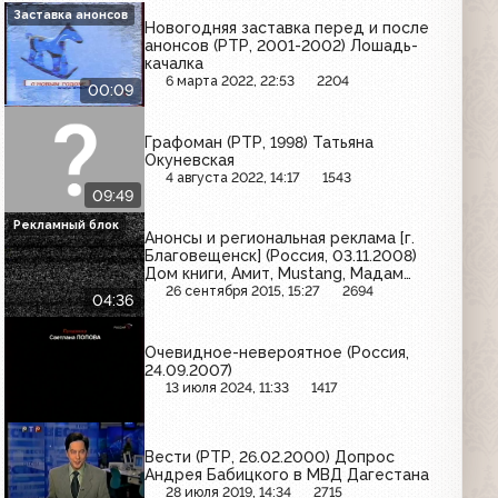
Заставка анонсов
Новогодняя заставка перед и после
анонсов (РТР, 2001-2002) Лошадь-
качалка
6 марта 2022, 22:53
2204
00:09
Графоман (РТР, 1998) Татьяна
Окуневская
4 августа 2022, 14:17
1543
09:49
Рекламный блок
Анонсы и региональная реклама [г.
Благовещенск] (Россия, 03.11.2008)
Дом книги, Амит, Mustang, Мадам
Повари, такси "Лондон", Карат
26 сентября 2015, 15:27
2694
04:36
Очевидное-невероятное (Россия,
24.09.2007)
13 июля 2024, 11:33
1417
Вести (РТР, 26.02.2000) Допрос
Андрея Бабицкого в МВД Дагестана
28 июля 2019, 14:34
2715