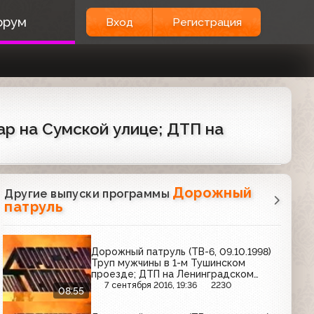
орум
Вход
Регистрация
ар на Сумской улице; ДТП на
Дорожный
Другие выпуски программы
патруль
Дорожный патруль (ТВ-6, 09.10.1998)
Труп мужчины в 1-м Тушинском
проезде; ДТП на Ленинградском
шоссе; ДТП на Моховой улице
7 сентября 2016, 19:36
2230
08:55