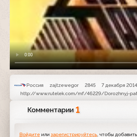
Россия
zajtzewegor
2845
7 декабря 2014,
http://www.rutelek.com/mf/46229/Dorozhnyj-pat
1
Комментарии
Войдите
или
зарегистрируйтесь
, чтобы добавит