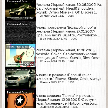
Рекламный блок
Реклама (Первый канал, 30.05.2009) Fa,
Kia, Любимый чай, Head&Shoulders,
Skylink, Супер Момент, Off, Discreet,
Opel, Фругурт, Gillette, Ceresit
28 июля 2023, 13:51
1955
03:00
Рекламный блок
Анонс программы "Большой спор" и
реклама (Первый канал, 27.01.2007)
Opel, Ринзасип, Gillette, Ростелеком,
М.Видео, BiMax, Махеевъ, Максвелл
11 августа 2020, 11:02
3060
Рекламный блок
Реклама (Первый канал, 12.08.2005)
Nescafe, Сокол, Стоматологическая
ассоциация России, Sunsilk, Rich, Охота,
Балтимор, Венза, Grand, Comet,
22 июля 2024, 22:15
1468
02:56
Бочкарёв
Рекламный блок
Анонсы и реклама (Первый канал,
07.02.2010) Elseve, Skoda, Orbit, Always
19 июня 2023, 20:31
1737
Рекламный блок
Анонс сериала "Галина" и реклама
(Первый канал, 12.09.2008) Фастум-
гель, Арсенальное, Hotpoint Ariston,
Пенталгин-Н, Mars, Момент, Белый
25 декабря 2021, 21:43
3332