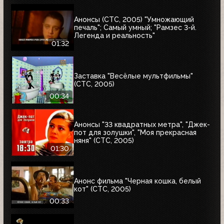
Анонсы (СТС, 2005) "Умножающий
печаль"; Самый умный; "Рамзес 3-й.
Легенда и реальность"
01:32
Заставка "Весёлые мультфильмы"
(СТС, 2005)
00:34
Анонсы "33 квадратных метра", "Джек-
пот для золушки", "Моя прекрасная
няня" (СТС, 2005)
01:30
Анонс фильма "Черная кошка, белый
кот" (СТС, 2005)
00:33