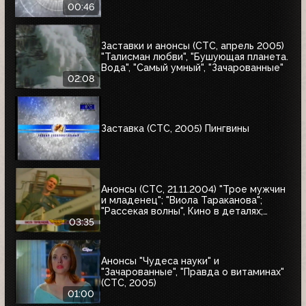
00:46
Заставки и анонсы (СТС, апрель 2005)
"Талисман любви", "Бушующая планета.
Вода", "Самый умный", "Зачарованные"
02:08
Заставка (СТС, 2005) Пингвины
Анонсы (СТС, 21.11.2004) "Трое мужчин
и младенец"; "Виола Тараканова";
"Рассекая волны", Кино в деталях;
"Эволюция"; "Затерянные пирамиды
03:35
Карала"
Анонсы "Чудеса науки" и
"Зачарованные", "Правда о витаминах"
(СТС, 2005)
01:00