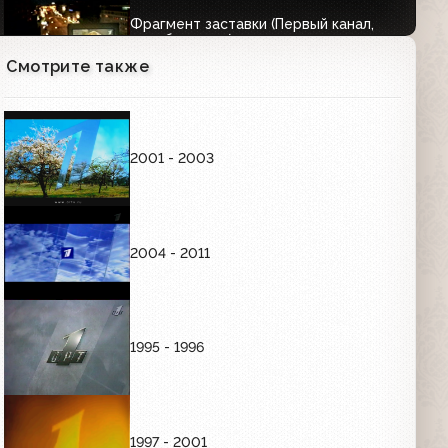
Фрагмент заставки (Первый канал,
декабрь 2003)
00:02
Смотрите также
Постреклама (Первый канал,
01.12.2003-18.12.2005) Склейка
2001 - 2003
02:13
Промо к 23 февраля (1 канал, 2004)
2004 - 2011
Промо "Есть месяц Май" (Первый
1995 - 1996
канал, 09.05.2004)
01:08
РЕКЛАМНЫЕ ЗАСТАВКИ
1997 - 2001