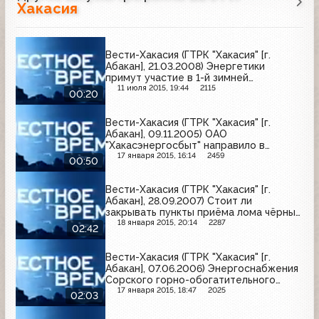
Хакасия
Вести-Хакасия (ГТРК "Хакасия" [г.
Абакан], 21.03.2008) Энергетики
примут участие в 1-й зимней
Спартакиаде
11 июля 2015, 19:44
2115
00:20
Вести-Хакасия (ГТРК "Хакасия" [г.
Абакан], 09.11.2005) ОАО
"Хакасэнергосбыт" направило в
администрацию и прокуратуру г.
17 января 2015, 16:14
2459
00:50
Черногорска предупреждение о
прекращении энергоснабжения
Вести-Хакасия (ГТРК "Хакасия" [г.
муниципальных общежитий
Абакан], 28.09.2007) Стоит ли
закрывать пункты приёма лома чёрных
и цветных металлов, и нужна ли в этом
18 января 2015, 20:14
2287
02:42
деле государственная монополия
Вести-Хакасия (ГТРК "Хакасия" [г.
Абакан], 07.06.2006) Энергоснабжения
Сорского горно-обогатительного
комбината станет более надежным
17 января 2015, 18:47
2025
02:03