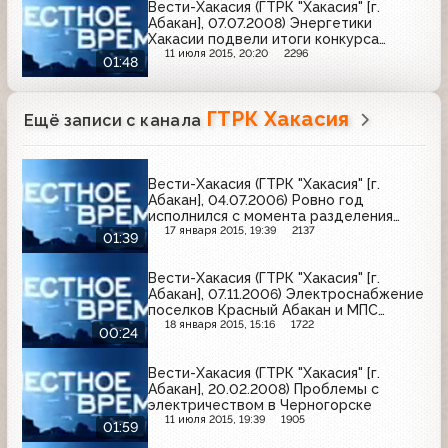
Вести-Хакасия (ГТРК "Хакасия" [г.
Абакан], 07.07.2008) Энергетики
Хакасии подвели итоги конкурса
дипломных проектов
11 июля 2015, 20:20
2296
01:48
ГТРК Хакасия
Ещё записи с канала
Вести-Хакасия (ГТРК "Хакасия" [г.
Абакан], 04.07.2006) Ровно год
исполнился с момента разделения
ОАО "Хакасэнерго"
17 января 2015, 19:39
2137
01:39
Вести-Хакасия (ГТРК "Хакасия" [г.
Абакан], 07.11.2006) Электроснабжение
поселков Красный Абакан и МПС
республиканской столицы
18 января 2015, 15:16
1722
00:24
существенно улучшится
Вести-Хакасия (ГТРК "Хакасия" [г.
Абакан], 20.02.2008) Проблемы с
электричеством в Черногорске
11 июля 2015, 19:39
1905
01:59