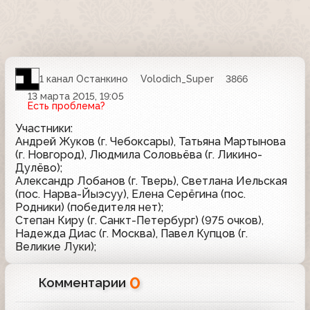
1 канал Останкино
Volodich_Super
3866
13 марта 2015, 19:05
Есть проблема?
Участники:
Андрей Жуков (г. Чебоксары), Татьяна Мартынова
(г. Новгород), Людмила Соловьёва (г. Ликино-
Дулёво);
Александр Лобанов (г. Тверь), Светлана Иельская
(пос. Нарва-Йыэсуу), Елена Серёгина (пос.
Родники) (победителя нет);
Степан Киру (г. Санкт-Петербург) (975 очков),
Надежда Диас (г. Москва), Павел Купцов (г.
Великие Луки);
0
Комментарии