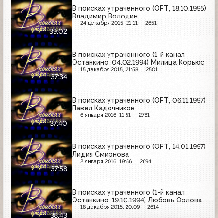
В поисках утраченного (ОРТ, 18.10.1995)
Владимир Володин
24 декабря 2015, 21:11
2651
39:02
В поисках утраченного (1-й канал
Останкино, 04.02.1994) Милица Корьюс
15 декабря 2015, 21:58
2501
37:34
В поисках утраченного (ОРТ, 06.11.1997)
Павел Кадочников
6 января 2016, 11:51
2761
37:40
В поисках утраченного (ОРТ, 14.01.1997)
Лидия Смирнова
2 января 2016, 19:56
2694
37:58
В поисках утраченного (1-й канал
Останкино, 19.10.1994) Любовь Орлова
18 декабря 2015, 20:09
2614
38:43