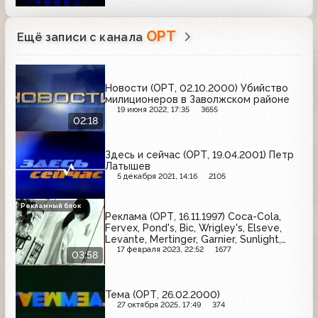
ОРТ
Ещё записи с канала
Новости (ОРТ, 02.10.2000) Убийство
милиционеров в Заволжском районе
19 июня 2022, 17:35
3655
02:18
Здесь и сейчас (ОРТ, 19.04.2001) Петр
Латышев
5 декабря 2021, 14:16
2105
Рекламный блок
Реклама (ОРТ, 16.11.1997) Coca-Cola,
Fervex, Pond's, Bic, Wrigley's, Elseve,
Levante, Mertinger, Garnier, Sunlight,
Rasch
17 февраля 2023, 22:52
1677
03:58
Тема (ОРТ, 26.02.2000)
27 октября 2025, 17:49
374